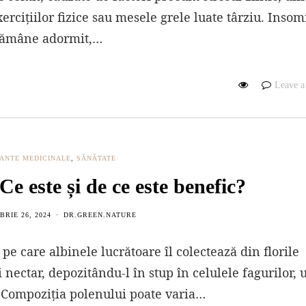
ercițiilor fizice sau mesele grele luate târziu. Insom
 rămâne adormit,…
Leave 
ANTE MEDICINALE
,
SĂNĂTATE
e este și de ce este benefic?
RIE 26, 2024
DR.GREEN.NATURE
e care albinele lucrătoare îl colectează din florile
i nectar, depozitându-l în stup în celulele fagurilor,
 Compoziția polenului poate varia…