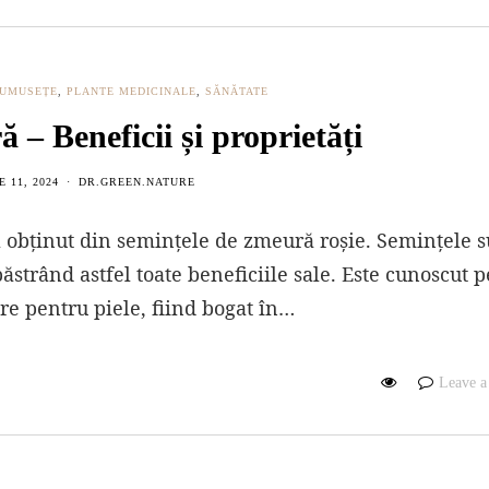
FRUMUSEȚE
,
PLANTE MEDICINALE
,
SĂNĂTATE
 – Beneficii și proprietăți
E 11, 2024
DR.GREEN.NATURE
 obținut din semințele de zmeură roșie. Semințele s
păstrând astfel toate beneficiile sale. Este cunoscut 
are pentru piele, fiind bogat în…
Leave 