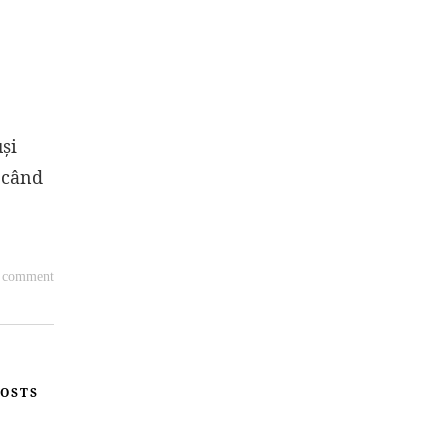
și
ă când
a comment
OSTS