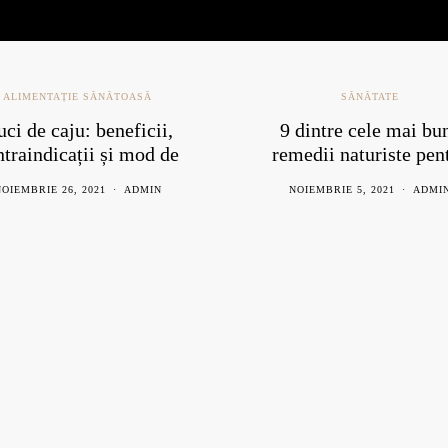
SĂNĂTATE
ALIMENTAȚIE SĂNĂTOAS
PLANTE MEDICINALE
,
SĂNĂ
9 dintre cele mai bune
Totul despre hemoro
emedii naturiste pentru
cauze simptome ș
răceală
remedii naturist
NOIEMBRIE 5, 2021
ADMIN
FEBRUARIE 29, 2024
DR.GREE