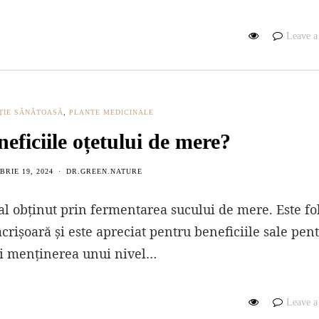
Leave 
ȚIE SĂNĂTOASĂ
,
PLANTE MEDICINALE
eficiile oțetului de mere?
RIE 19, 2024
DR.GREEN.NATURE
l obținut prin fermentarea sucului de mere. Este fol
crișoară și este apreciat pentru beneficiile sale pen
i și menținerea unui nivel…
Leave 