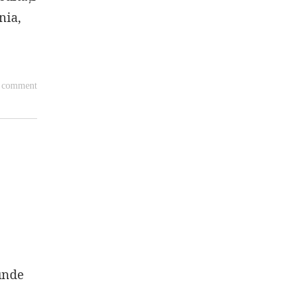
nia,
a comment
 unde