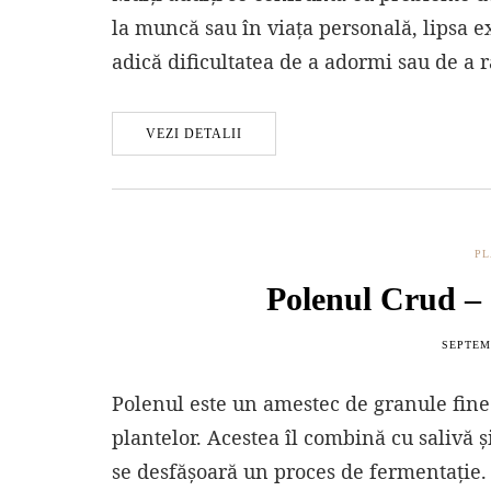
la muncă sau în viața personală, lipsa ex
adică dificultatea de a adormi sau de a
VEZI DETALII
PL
Polenul Crud – C
SEPTEMB
Polenul este un amestec de granule fine p
plantelor. Acestea îl combină cu salivă ș
se desfășoară un proces de fermentație.