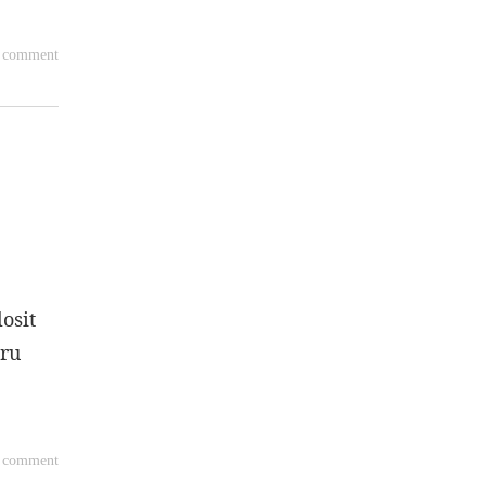
a comment
osit
tru
a comment