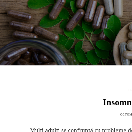
PL
Insomni
OCTOMB
Mulți adulți se confruntă cu probleme de