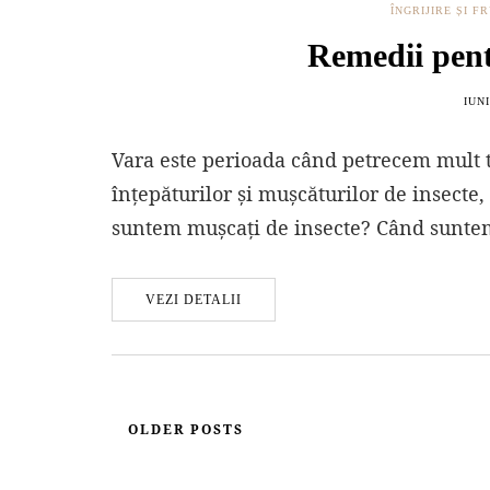
ÎNGRIJIRE ȘI 
Remedii pent
IUNI
Vara este perioada când petrecem mult 
înțepăturilor și mușcăturilor de insecte,
suntem mușcați de insecte? Când sunt
VEZI DETALII
OLDER POSTS