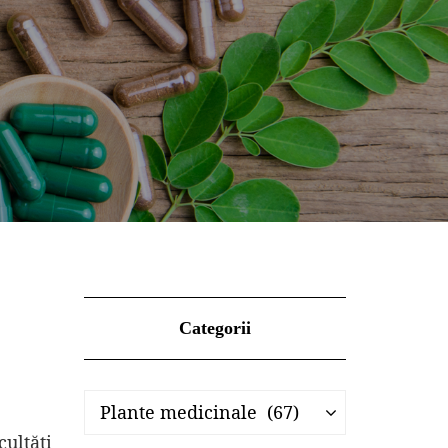
Categorii
Categorii
Categorii
Plante medicinale (67)
cultăți