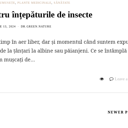
FRUMUSEȚE
,
PLANTE MEDICINALE
,
SĂNĂTATE
ru înțepăturile de insecte
E 13, 2024
DR.GREEN.NATURE
timp în aer liber, dar și momentul când suntem expu
 de la țânțari la albine sau păianjeni. Ce se întâmpl
em mușcați de…
Leave 
NEWER P