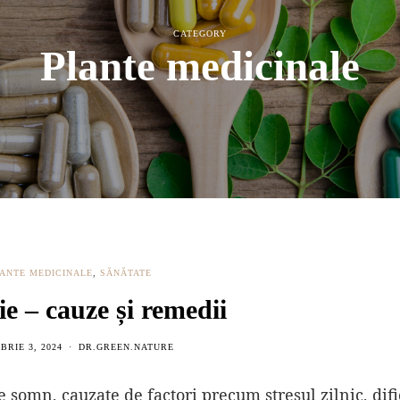
CATEGORY
Plante medicinale
ANTE MEDICINALE
,
SĂNĂTATE
e – cauze și remedii
RIE 3, 2024
DR.GREEN.NATURE
 somn, cauzate de factori precum stresul zilnic, difi